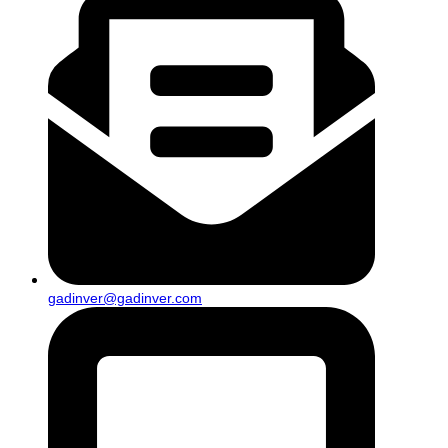
gadinver@gadinver.com