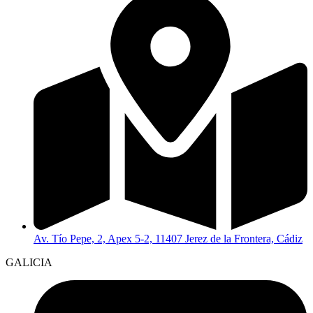
Av. Tío Pepe, 2, Apex 5-2, 11407 Jerez de la Frontera, Cádiz
GALICIA