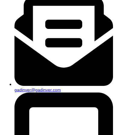
gadinver@gadinver.com