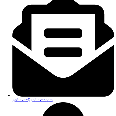
gadinver@gadinver.com