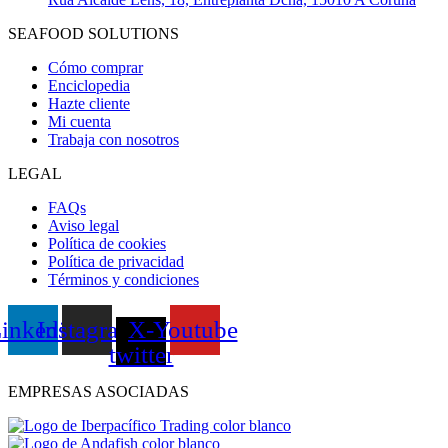
SEAFOOD SOLUTIONS
Cómo comprar
Enciclopedia
Hazte cliente
Mi cuenta
Trabaja con nosotros
LEGAL
FAQs
Aviso legal
Política de cookies
Política de privacidad
Términos y condiciones
inkedin
Instagram
X-
Youtube
twitter
EMPRESAS ASOCIADAS