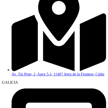
Av. Tío Pepe, 2, Apex 5-2, 11407 Jerez de la Frontera, Cádiz
GALICIA