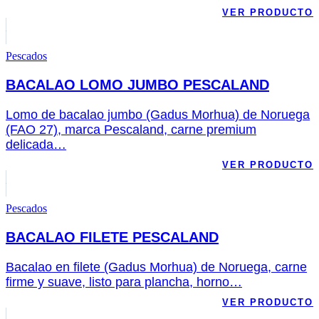
VER PRODUCTO
Pescados
BACALAO LOMO JUMBO PESCALAND
Lomo de bacalao jumbo (Gadus Morhua) de Noruega
(FAO 27), marca Pescaland, carne premium
delicada…
VER PRODUCTO
Pescados
BACALAO FILETE PESCALAND
Bacalao en filete (Gadus Morhua) de Noruega, carne
firme y suave, listo para plancha, horno…
VER PRODUCTO