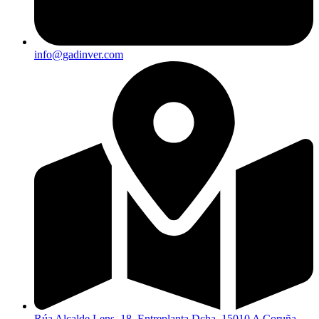
info@gadinver.com
Rúa Alcalde Lens, 18, Entreplanta Dcha, 15010 A Coruña