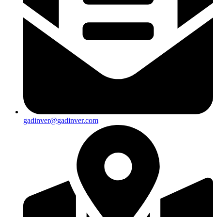
gadinver@gadinver.com