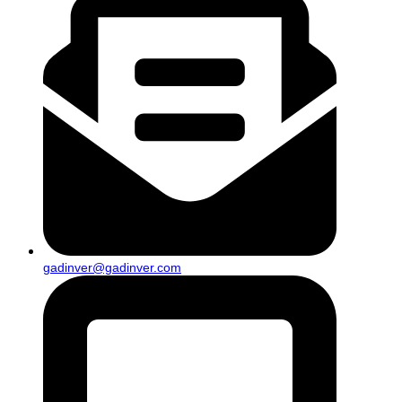
gadinver@gadinver.com