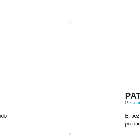
PA
Pesca
ido
El pez
preda