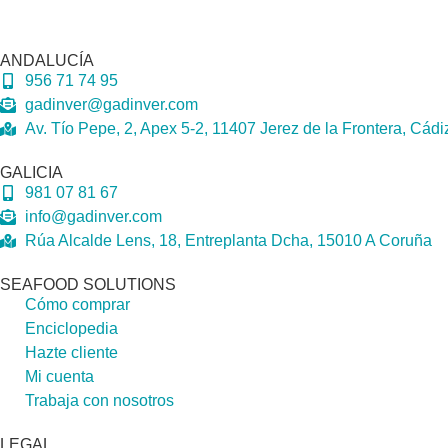
ANDALUCÍA
956 71 74 95
gadinver@gadinver.com
Av. Tío Pepe, 2, Apex 5-2, 11407 Jerez de la Frontera, Cádi
GALICIA
981 07 81 67
info@gadinver.com
Rúa Alcalde Lens, 18, Entreplanta Dcha, 15010 A Coruña
SEAFOOD SOLUTIONS
Cómo comprar
Enciclopedia
Hazte cliente
Mi cuenta
Trabaja con nosotros
LEGAL