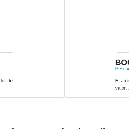
BO
Pesca
dor de
El atú
valor