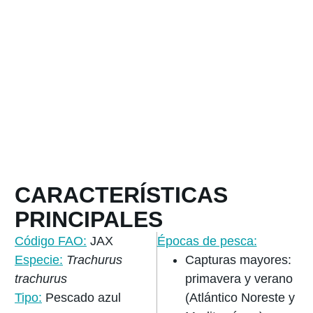
su sabor intenso, textura firme y excelente
aporte nutricional. Tradicional en la dieta
mediterránea, destaca por su versatilidad en
cocina y su buen rendimiento tanto en
preparaciones frescas como congeladas,
siendo una opción muy apreciada en
hostelería y distribución profesional.
CARACTERÍSTICAS
PRINCIPALES
Código FAO:
JAX
Épocas de pesca:
Especie:
Trachurus
Capturas mayores:
trachurus
primavera y verano
Tipo:
Pescado azul
(Atlántico Noreste y