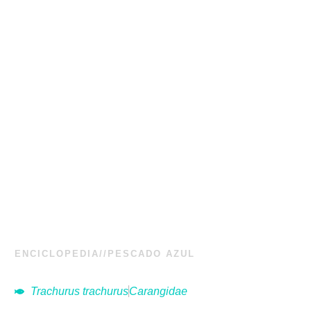
ENCICLOPEDIA
//
PESCADO AZUL
JUREL
Trachurus trachurus
Carangidae
El jurel es un pescado azul muy valorado por