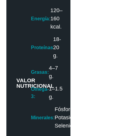
120–
160
Energía:
kcal.
18-
20
Proteínas
g.
4–7
Grasas:
g.
VALOR
NUTRICIONAL
1–1.5
Omega-
3:
g.
Fósforo,
Potasio,
Minerales:
Selenio