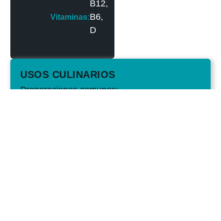
B12,
B6,
Vitaminas:
D
USOS CULINARIOS
Preparaciones comunes:
A la plancha, frito, al horno, en escabeche o
en guisos marineros. Su sabor marcado lo
hace ideal para recetas tradicionales y cocina
profesional.
Conservación:
Fresco: consumir en 1–2 días.
Congelado: mantiene bien su textura y sabor
durante varios meses.